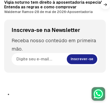
Vigia noturno tem direito à aposentadoria especial?
Entenda as regras e como comprovar
Waldemar Ramos
•
28 de mai de 2026
•
Aposentadoria
Inscreva-se na Newsletter
Receba nosso conteúdo em primeira
mão.
Inscrever-se