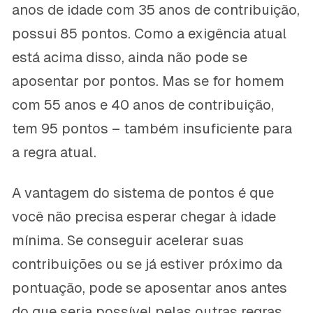
anos de idade com 35 anos de contribuição,
possui 85 pontos. Como a exigência atual
está acima disso, ainda não pode se
aposentar por pontos. Mas se for homem
com 55 anos e 40 anos de contribuição,
tem 95 pontos – também insuficiente para
a regra atual.
A vantagem do sistema de pontos é que
você não precisa esperar chegar à idade
mínima. Se conseguir acelerar suas
contribuições ou se já estiver próximo da
pontuação, pode se aposentar anos antes
do que seria possível pelas outras regras.