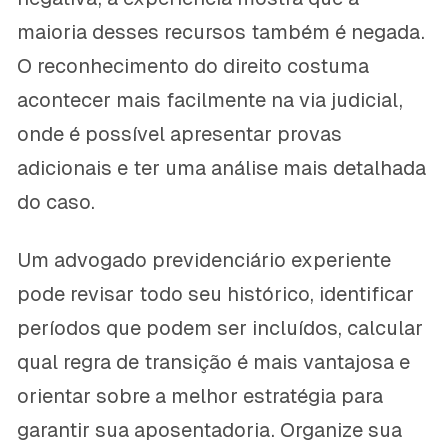
maioria desses recursos também é negada.
O reconhecimento do direito costuma
acontecer mais facilmente na via judicial,
onde é possível apresentar provas
adicionais e ter uma análise mais detalhada
do caso.
Um advogado previdenciário experiente
pode revisar todo seu histórico, identificar
períodos que podem ser incluídos, calcular
qual regra de transição é mais vantajosa e
orientar sobre a melhor estratégia para
garantir sua aposentadoria. Organize sua