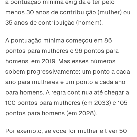
a pontuação mínima exigida e ter pelo
menos 30 anos de contribuição (mulher) ou
35 anos de contribuição (homem).
A pontuação mínima começou em 86
pontos para mulheres e 96 pontos para
homens, em 2019. Mas esses números
sobem progressivamente: um ponto a cada
ano para mulheres e um ponto a cada ano
para homens. A regra continua até chegar a
100 pontos para mulheres (em 2033) e 105
pontos para homens (em 2028).
Por exemplo, se você for mulher e tiver 50