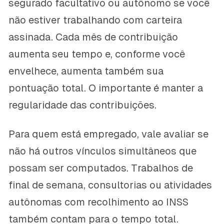
segurado facultativo ou autônomo se você
não estiver trabalhando com carteira
assinada. Cada mês de contribuição
aumenta seu tempo e, conforme você
envelhece, aumenta também sua
pontuação total. O importante é manter a
regularidade das contribuições.
Para quem está empregado, vale avaliar se
não há outros vínculos simultâneos que
possam ser computados. Trabalhos de
final de semana, consultorias ou atividades
autônomas com recolhimento ao INSS
também contam para o tempo total.