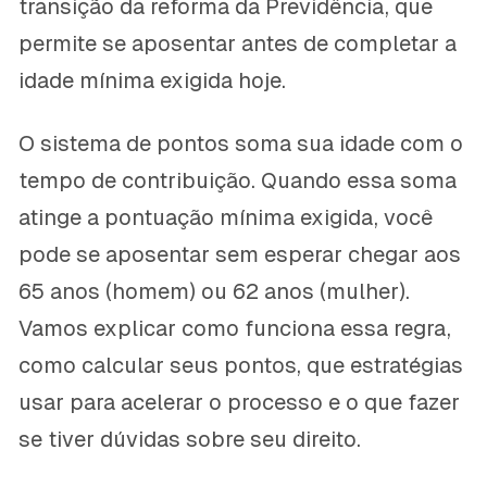
transição da reforma da Previdência, que
permite se aposentar antes de completar a
idade mínima exigida hoje.
O sistema de pontos soma sua idade com o
tempo de contribuição. Quando essa soma
atinge a pontuação mínima exigida, você
pode se aposentar sem esperar chegar aos
65 anos (homem) ou 62 anos (mulher).
Vamos explicar como funciona essa regra,
como calcular seus pontos, que estratégias
usar para acelerar o processo e o que fazer
se tiver dúvidas sobre seu direito.