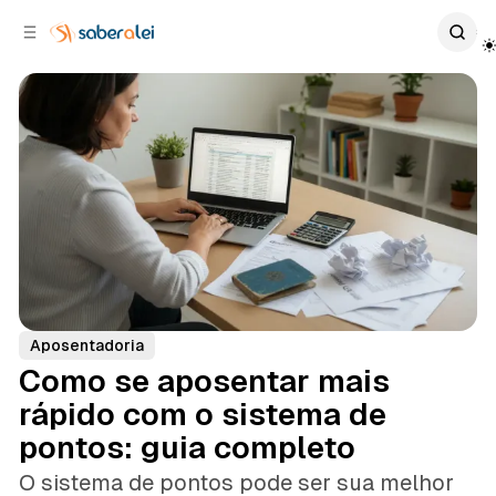
c
r
o
r
n
a
t
l
e
a
ú
t
e
d
o
r
a
l
Aposentadoria
Como se aposentar mais
rápido com o sistema de
pontos: guia completo
O sistema de pontos pode ser sua melhor