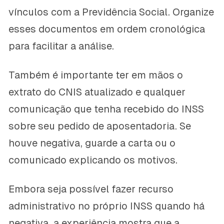
vínculos com a Previdência Social. Organize
esses documentos em ordem cronológica
para facilitar a análise.
Também é importante ter em mãos o
extrato do CNIS atualizado e qualquer
comunicação que tenha recebido do INSS
sobre seu pedido de aposentadoria. Se
houve negativa, guarde a carta ou o
comunicado explicando os motivos.
Embora seja possível fazer recurso
administrativo no próprio INSS quando há
negativa, a experiência mostra que a