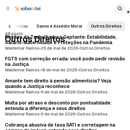
c
r
o
r
n
a
t
l
s Trabalhistas
Danos e Assédio Moral
Outros Direitos
e
a
48 posts
ú
t
Posts
Direitos da Trabalhadora Gestante: Estabilidade,
Outros Direitos
e
d
Salário-Maternidade e Proteções na Pandemia
o
r
Waldemar Ramos
•
25 de mai de 2026
•
Outros Direitos
a
FGTS com correção errada: você pode pedir revisão
l
na Justiça
Waldemar Ramos
•
18 de mai de 2026
•
Outros Direitos
Amante tem direito à pensão alimentícia? Veja
quando a Justiça reconhece
Waldemar Ramos
•
5 de mai de 2026
•
Outros Direitos
Multa por atraso e desconto por pontualidade:
entenda a diferença e seus direitos
Waldemar Ramos
•
5 de mai de 2026
•
Outros Direitos
Cobrança abusiva de taxa SATI e corretagem na