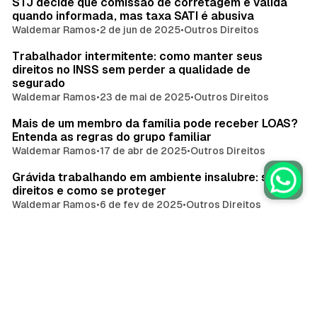
STJ decide que comissão de corretagem é válida
quando informada, mas taxa SATI é abusiva
Waldemar Ramos
•
2 de jun de 2025
•
Outros Direitos
Trabalhador intermitente: como manter seus
direitos no INSS sem perder a qualidade de
segurado
Waldemar Ramos
•
23 de mai de 2025
•
Outros Direitos
Mais de um membro da família pode receber LOAS?
Entenda as regras do grupo familiar
Waldemar Ramos
•
17 de abr de 2025
•
Outros Direitos
Grávida trabalhando em ambiente insalubre: seus
direitos e como se proteger
Waldemar Ramos
•
6 de fev de 2025
•
Outros Direitos
Autônoma pode receber salário maternidade:
decisão do STF garante igualdade
Waldemar Ramos
•
27 de jan de 2025
•
Outros Direitos
Empréstimo do BPC/LOAS: regras, vantagens e
como se proteger de golpes
Waldemar Ramos
•
20 de jan de 2025
•
Outros Direitos