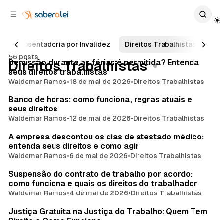
c
r
o
r
n
a
t
l
Aposentadoria por Invalidez
Direitos Trabalhistas
Da
e
a
56 posts
ú
t
Posts
Demissão durante as férias é permitida? Entenda
Direitos Trabalhistas
e
d
seus direitos trabalhistas
o
r
Waldemar Ramos
•
18 de mai de 2026
•
Direitos Trabalhistas
a
Banco de horas: como funciona, regras atuais e
l
seus direitos
Waldemar Ramos
•
12 de mai de 2026
•
Direitos Trabalhistas
A empresa descontou os dias de atestado médico:
entenda seus direitos e como agir
Waldemar Ramos
•
6 de mai de 2026
•
Direitos Trabalhistas
Suspensão do contrato de trabalho por acordo:
como funciona e quais os direitos do trabalhador
Waldemar Ramos
•
4 de mai de 2026
•
Direitos Trabalhistas
Justiça Gratuita na Justiça do Trabalho: Quem Tem