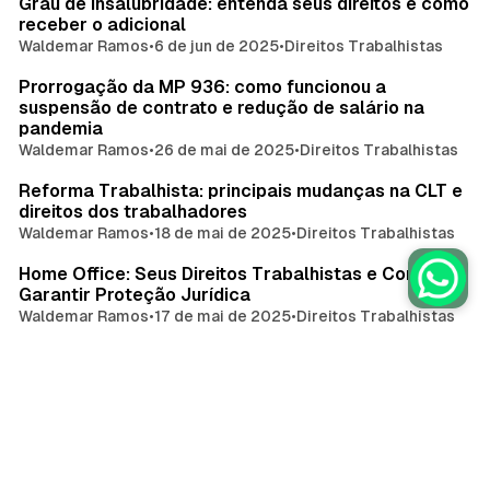
Grau de insalubridade: entenda seus direitos e como
receber o adicional
Waldemar Ramos
•
6 de jun de 2025
•
Direitos Trabalhistas
Prorrogação da MP 936: como funcionou a
suspensão de contrato e redução de salário na
pandemia
Waldemar Ramos
•
26 de mai de 2025
•
Direitos Trabalhistas
Reforma Trabalhista: principais mudanças na CLT e
direitos dos trabalhadores
Waldemar Ramos
•
18 de mai de 2025
•
Direitos Trabalhistas
Home Office: Seus Direitos Trabalhistas e Como
Garantir Proteção Jurídica
Waldemar Ramos
•
17 de mai de 2025
•
Direitos Trabalhistas
Equiparação salarial: como garantir salário igual
para trabalho igual
Waldemar Ramos
•
13 de mai de 2025
•
Direitos Trabalhistas
Empresa recusou seu retorno após alta do INSS?
Veja seus direitos e como agir
Waldemar Ramos
•
7 de mai de 2025
•
Direitos Trabalhistas