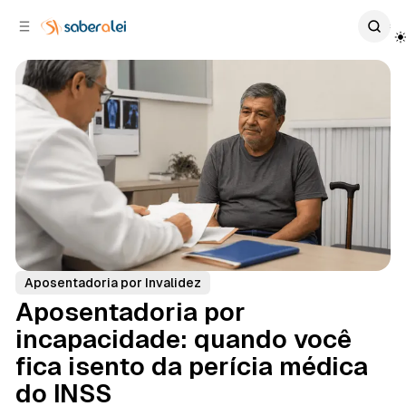
c
r
o
r
n
a
t
l
e
a
ú
t
e
d
o
r
a
l
Aposentadoria por Invalidez
Aposentadoria por
incapacidade: quando você
fica isento da perícia médica
do INSS