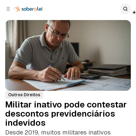
c
r
o
r
n
a
t
l
e
a
ú
t
e
d
o
r
a
l
Outros Direitos
Militar inativo pode contestar
descontos previdenciários
indevidos
Desde 2019, muitos militares inativos