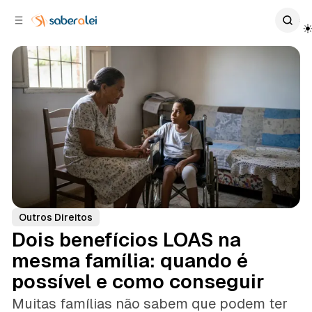
c
r
o
r
n
a
t
l
e
a
ú
t
e
d
o
r
a
l
Outros Direitos
Dois benefícios LOAS na
mesma família: quando é
possível e como conseguir
Muitas famílias não sabem que podem ter