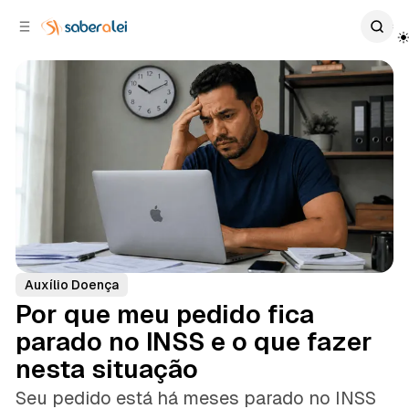
c
r
o
r
n
a
t
l
e
a
ú
t
e
d
o
r
a
l
Auxílio Doença
Por que meu pedido fica
parado no INSS e o que fazer
nesta situação
Seu pedido está há meses parado no INSS