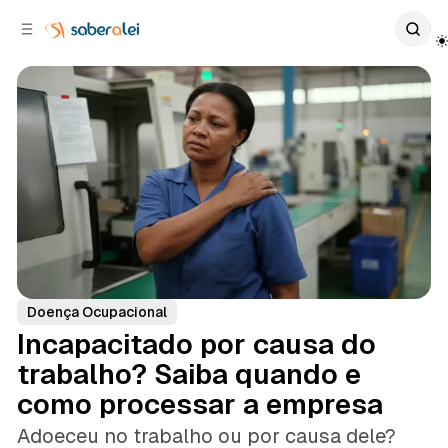
c
r
o
r
n
a
t
l
e
a
ú
t
e
d
o
r
a
l
Doença Ocupacional
Incapacitado por causa do
trabalho? Saiba quando e
como processar a empresa
Adoeceu no trabalho ou por causa dele?