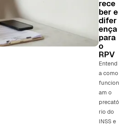
rece
ber e
difer
ença
para
o
RPV
Entend
a como
funcion
am o
precató
rio do
INSS e