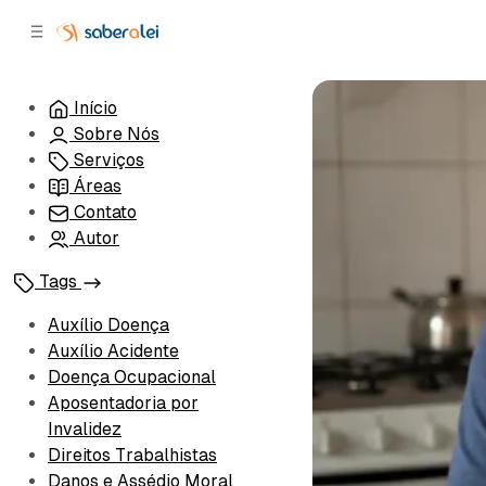
c
r
o
r
n
a
t
l
Início
e
a
Sobre Nós
ú
t
e
d
Serviços
o
r
Áreas
a
Contato
l
Autor
Tags
Auxílio Doença
Auxílio Acidente
Doença Ocupacional
Aposentadoria por
Invalidez
Direitos Trabalhistas
Danos e Assédio Moral