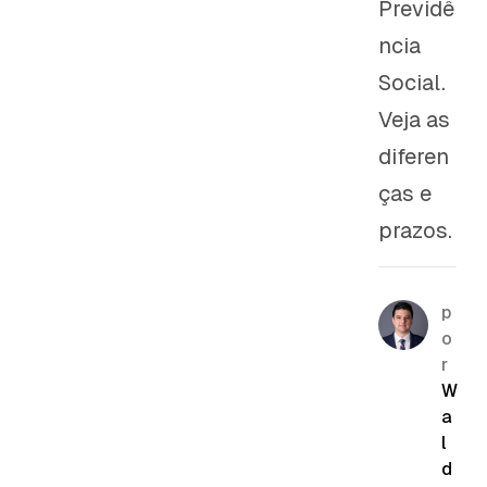
Previdê
ncia
Social.
Veja as
diferen
ças e
prazos.
p
o
r
W
a
l
d