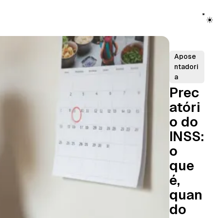
Apose
ntadori
a
Prec
atóri
o do
INSS:
o
que
é,
quan
do