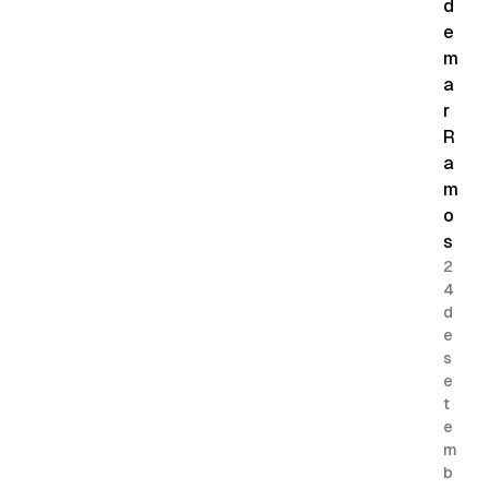
d
e
m
a
r
R
a
m
o
s
2
4
d
e
s
e
t
e
m
b