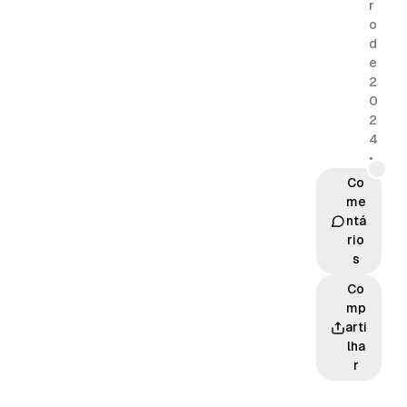
r
o
d
e
2
0
2
4
•
Co
me
ntá
rio
s
Co
mp
arti
lha
r