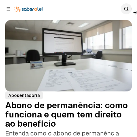
c
r
o
r
n
a
t
l
e
a
ú
t
e
d
o
r
a
l
Aposentadoria
Abono de permanência: como
funciona e quem tem direito
ao benefício
Entenda como o abono de permanência