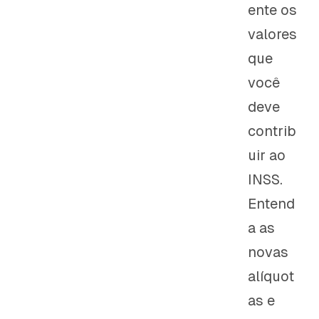
ente os
valores
que
você
deve
contrib
uir ao
INSS.
Entend
a as
novas
alíquot
as e