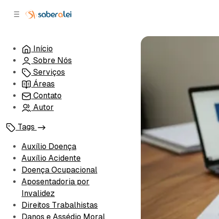
c
r
o
r
n
a
t
l
Início
e
a
Sobre Nós
ú
t
e
d
Serviços
o
r
Áreas
a
Contato
l
Autor
Tags
Auxílio Doença
Auxílio Acidente
Doença Ocupacional
Aposentadoria por
Invalidez
Direitos Trabalhistas
Danos e Assédio Moral