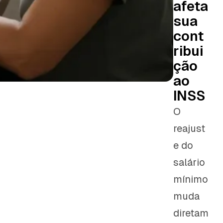
afeta
sua
cont
ribui
ção
ao
INSS
O
reajust
e do
salário
mínimo
muda
diretam