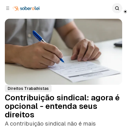
c
r
o
r
n
a
t
l
e
a
ú
t
e
d
o
r
a
l
Direitos Trabalhistas
Contribuição sindical: agora é
opcional - entenda seus
direitos
A contribuição sindical não é mais