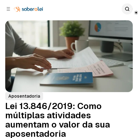
c
r
o
r
n
a
t
l
e
a
ú
t
e
d
o
r
a
l
Aposentadoria
Lei 13.846/2019: Como
múltiplas atividades
aumentam o valor da sua
aposentadoria