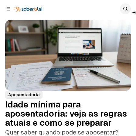
c
r
o
r
n
a
t
l
e
a
ú
t
e
d
o
r
a
l
Aposentadoria
Idade mínima para
aposentadoria: veja as regras
atuais e como se preparar
Quer saber quando pode se aposentar?