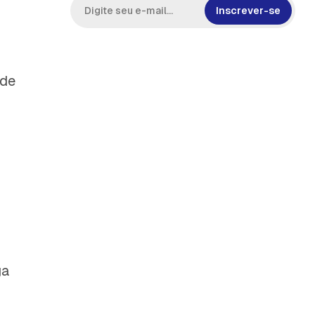
Inscrever-se
ade
ga