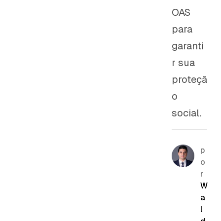
OAS
para
garanti
r sua
proteçã
o
social.
p
o
r
W
a
l