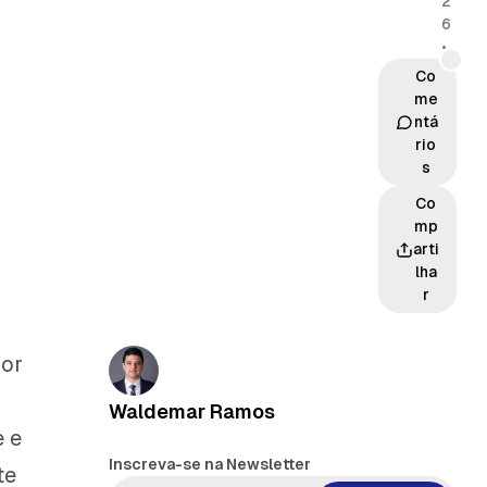
2
6
•
Co
me
ntá
rio
s
Co
mp
arti
lha
r
por
Waldemar Ramos
e e
Inscreva-se na Newsletter
te