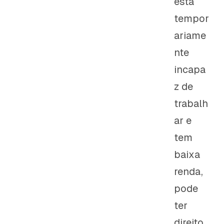
está
tempor
ariame
nte
incapa
z de
trabalh
ar e
tem
baixa
renda,
pode
ter
direito