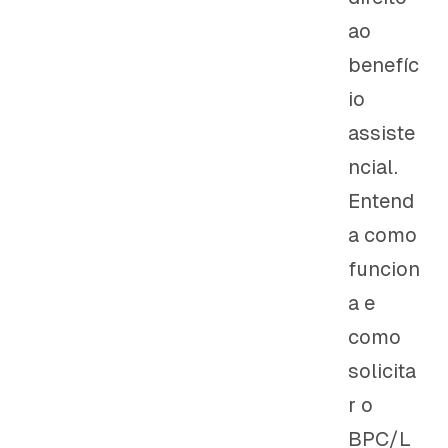
ao
benefíc
io
assiste
ncial.
Entend
a como
funcion
a e
como
solicita
r o
BPC/L