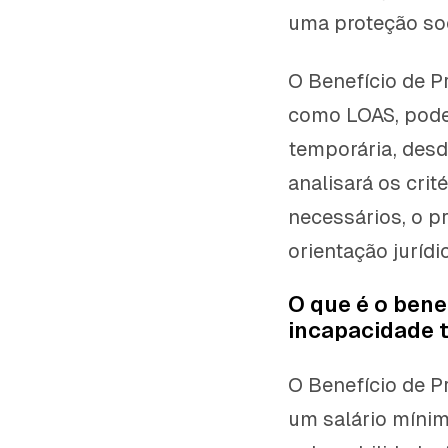
uma proteção soc
O Benefício de 
como LOAS, pode
temporária, desd
analisará os crit
necessários, o p
orientação jurídi
O que é o bene
incapacidade 
O Benefício de P
um salário míni