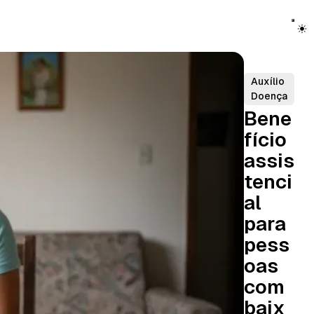
Auxílio
Doença
Bene
fício
assis
tenci
al
para
pess
oas
com
baix