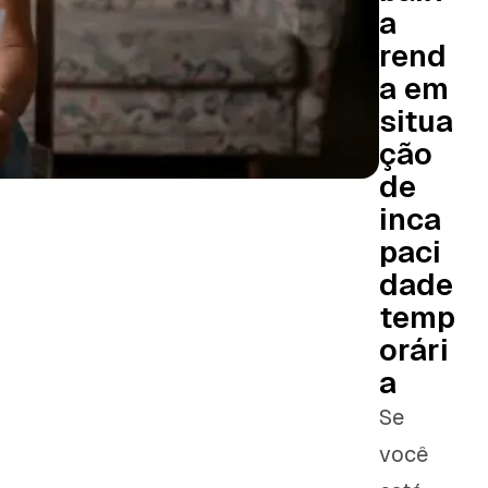
a
rend
a em
situa
ção
de
inca
paci
dade
temp
orári
a
Se
você