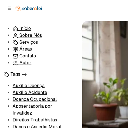
c
r
o
r
n
a
t
l
Início
e
a
Sobre Nós
ú
t
e
d
Serviços
o
r
Áreas
a
Contato
l
Autor
Tags
Auxílio Doença
Auxílio Acidente
Doença Ocupacional
Aposentadoria por
Invalidez
Direitos Trabalhistas
Danos e Assédio Moral