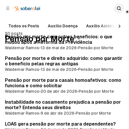
c
r
o
r
n
a
t
l
Todos os Posts
Auxílio Doença
Auxílio Acidente
e
a
50 posts
ú
t
Posts
Pensão por morte com outros benefícios: o que
Pensão por Morte
e
d
mudou após a Reforma da Previdência
o
r
Waldemar Ramos
•
13 de mai de 2026
•
Pensão por Morte
a
Pensão por morte e direito adquirido: como garantir
l
o benefício pelas regras antigas
Waldemar Ramos
•
13 de mai de 2026
•
Pensão por Morte
Pensão por morte para casais homoafetivos: como
funciona e como solicitar
Waldemar Ramos
•
20 de abr de 2026
•
Pensão por Morte
Instabilidade no casamento prejudica a pensão por
morte? Entenda seus direitos
Waldemar Ramos
•
9 de abr de 2026
•
Pensão por Morte
LOAS gera pensão por morte para dependentes?