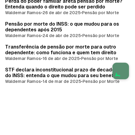
Perda do poder familiar afeta pensão por morte?
Entenda quando o direito pode ser perdido
Waldemar Ramos
•
26 de abr de 2025
•
Pensão por Morte
Pensão por morte do INSS: o que mudou para os
dependentes após 2015
Waldemar Ramos
•
24 de abr de 2025
•
Pensão por Morte
Transferência de pensão por morte para outro
dependente: como funciona e quem tem direito
Waldemar Ramos
•
16 de abr de 2025
•
Pensão por Morte
STF declara inconstitucional prazo de decadência
do INSS: entenda o que mudou para seu benefício
Waldemar Ramos
•
14 de mar de 2025
•
Pensão por Morte
Menor sob guarda tem direito à pensão por morte?
Entenda as regras e como solicitar
Waldemar Ramos
•
26 de fev de 2025
•
Pensão por Morte
Avós podem receber pensão por morte do neto?
Entenda quando é possível
Waldemar Ramos
•
25 de fev de 2025
•
Pensão por Morte