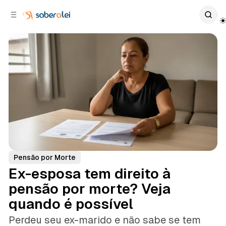
c
r
o
r
n
a
t
l
e
a
ú
t
e
d
o
r
a
l
Pensão por Morte
Ex-esposa tem direito à
pensão por morte? Veja
quando é possível
Perdeu seu ex-marido e não sabe se tem