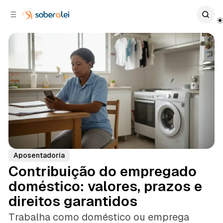
c
r
o
r
n
a
t
l
e
a
ú
t
e
d
o
r
a
l
Aposentadoria
Contribuição do empregado
doméstico: valores, prazos e
direitos garantidos
Trabalha como doméstico ou emprega