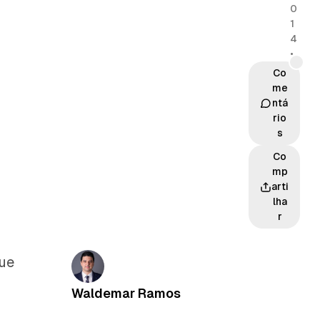
0
1
4
•
Co
me
ntá
rio
s
Co
mp
arti
lha
r
ue
Waldemar Ramos