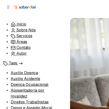
c
r
o
r
n
a
t
l
Início
e
a
Sobre Nós
ú
t
e
d
Serviços
o
r
Áreas
a
Contato
l
Autor
Tags
Auxílio Doença
Auxílio Acidente
Doença Ocupacional
Aposentadoria por
Invalidez
Direitos Trabalhistas
Danos e Assédio Moral