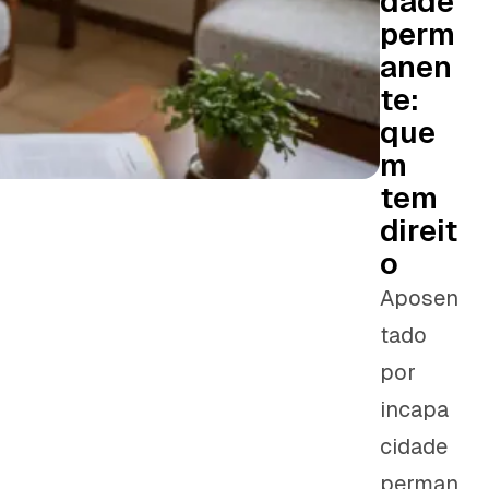
dade
perm
anen
te:
que
m
tem
direit
o
Aposen
tado
por
incapa
cidade
perman