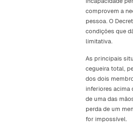
incapacidade per
comprovem a nec
pessoa. O Decret
condições que dão
limitativa.
As principais si
cegueira total, 
dos dois membro
inferiores acima
de uma das mãos
perda de um memb
for impossível.