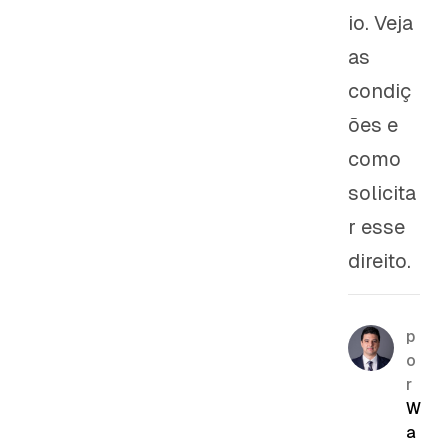
io. Veja
as
condiç
ões e
como
solicita
r esse
direito.
p
o
r
W
a