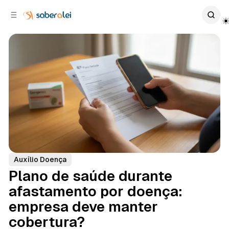
c
r
o
r
n
a
t
l
e
a
ú
t
e
d
o
r
a
l
Auxílio Doença
Plano de saúde durante
afastamento por doença:
empresa deve manter
cobertura?