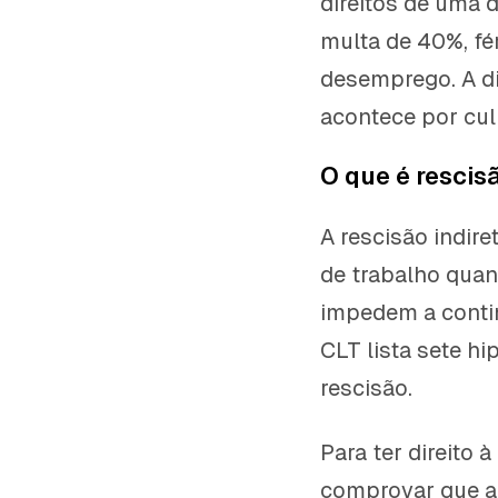
direitos de uma 
multa de 40%, fér
desemprego. A di
acontece por cul
O que é rescis
A rescisão indire
de trabalho qua
impedem a contin
CLT lista sete hi
rescisão.
Para ter direito 
comprovar que a