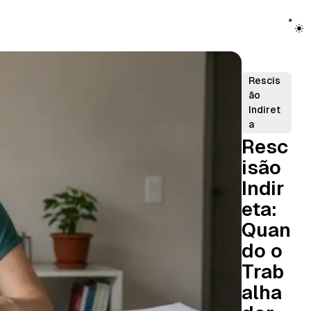
Rescis
ão
Indiret
a
Resc
isão
Indir
eta:
Quan
do o
Trab
alha