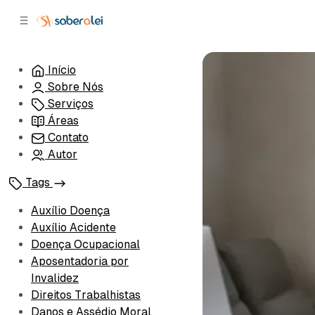
c
r
o
r
n
a
t
l
Início
e
a
Sobre Nós
ú
t
e
d
Serviços
o
r
Áreas
a
Contato
l
Autor
Tags
Auxílio Doença
Auxílio Acidente
Doença Ocupacional
Aposentadoria por
Invalidez
Direitos Trabalhistas
Danos e Assédio Moral