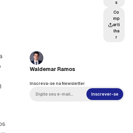
s
Co
mp
arti
lha
r
a
o
Waldemar Ramos
Inscreva-se na Newsletter
3
Inscrever-se
os