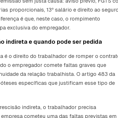
demissão sem justa causa: aviso prévio, FGTS 
ias proporcionais, 13º salário e direito ao segur
ferença é que, neste caso, o rompimento
pa exclusiva do empregador.
ão indireta e quando pode ser pedida
ta é o direito do trabalhador de romper o contrat
ndo o empregador comete faltas graves que
uidade da relação trabalhista. O artigo 483 da
póteses específicas que justificam esse tipo de
à rescisão indireta, o trabalhador precisa
 empresa cometeu uma das faltas previstas em 