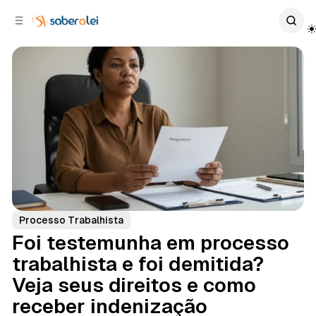
c
r
o
r
n
a
t
l
e
a
ú
t
e
d
o
r
a
l
Processo Trabalhista
Foi testemunha em processo
trabalhista e foi demitida?
Veja seus direitos e como
receber indenização