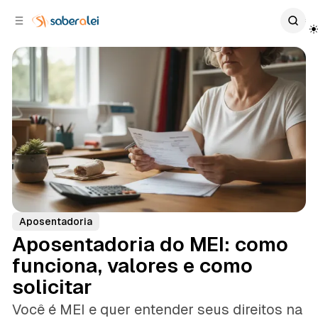
c
r
o
r
n
a
t
l
e
a
ú
t
e
d
o
r
a
l
Aposentadoria
Aposentadoria do MEI: como
funciona, valores e como
solicitar
Você é MEI e quer entender seus direitos na