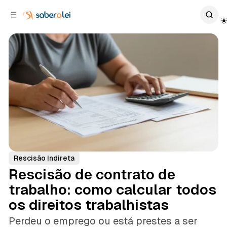
c
r
o
r
n
a
t
l
e
a
ú
t
e
d
o
r
a
l
Rescisão Indireta
Rescisão de contrato de
trabalho: como calcular todos
os direitos trabalhistas
Perdeu o emprego ou está prestes a ser