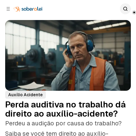
c
r
o
r
n
a
t
l
e
a
ú
t
e
d
o
r
a
l
Auxílio Acidente
Perda auditiva no trabalho dá
direito ao auxílio-acidente?
Perdeu a audição por causa do trabalho?
Saiba se você tem direito ao auxílio-