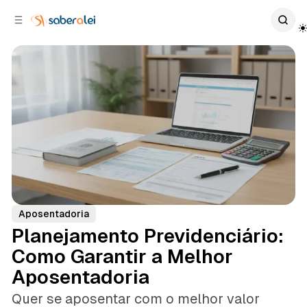
c
r
o
r
n
a
t
l
e
a
ú
t
e
d
o
r
a
l
Aposentadoria
Planejamento Previdenciário:
Como Garantir a Melhor
Aposentadoria
Quer se aposentar com o melhor valor