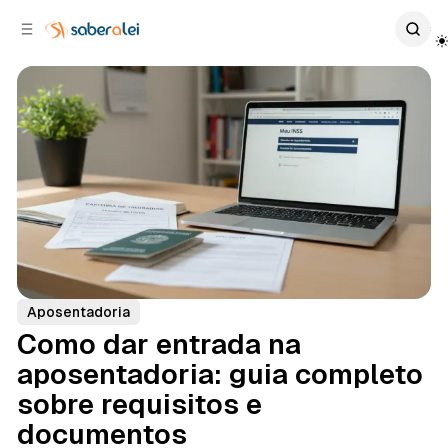
c
r
o
r
n
a
t
l
e
a
ú
t
e
d
o
r
a
l
Aposentadoria
Como dar entrada na
aposentadoria: guia completo
sobre requisitos e
documentos