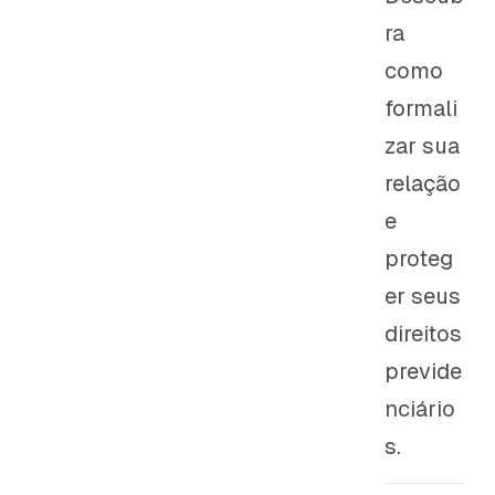
ra
como
formali
zar sua
relação
e
proteg
er seus
direitos
previde
nciário
s.