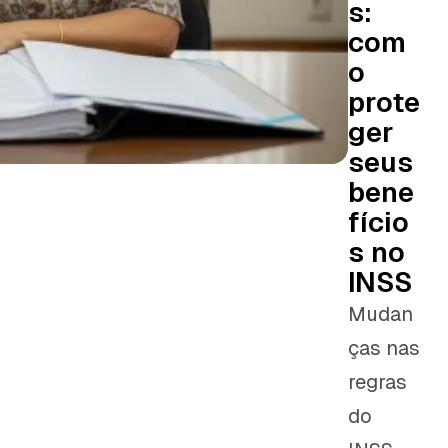
s:
com
o
prote
ger
seus
bene
fício
s no
INSS
Mudan
ças nas
regras
do