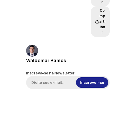
s
Co
mp
arti
lha
r
Waldemar Ramos
Inscreva-se na Newsletter
Inscrever-se