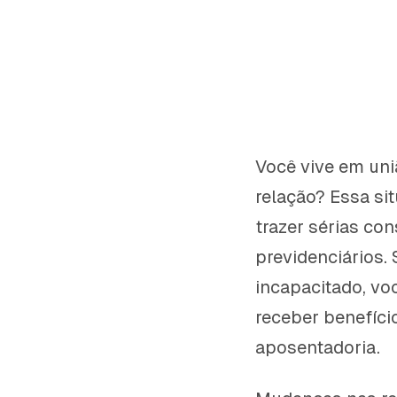
Você vive em uni
relação? Essa si
trazer sérias con
previdenciários.
incapacitado, vo
receber benefíc
aposentadoria.