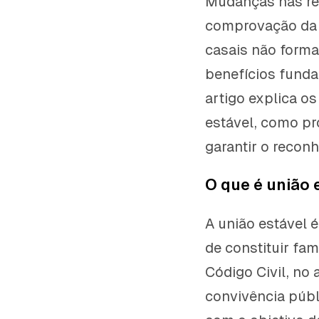
Mudanças nas reg
comprovação da u
casais não forma
benefícios funda
artigo explica o
estável, como pr
garantir o recon
O que é união 
A união estável 
de constituir fa
Código Civil, no 
convivência públ