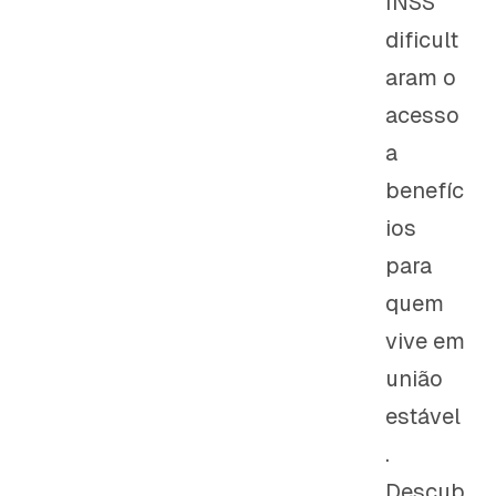
INSS
dificult
aram o
acesso
a
benefíc
ios
para
quem
vive em
união
estável
.
Descub