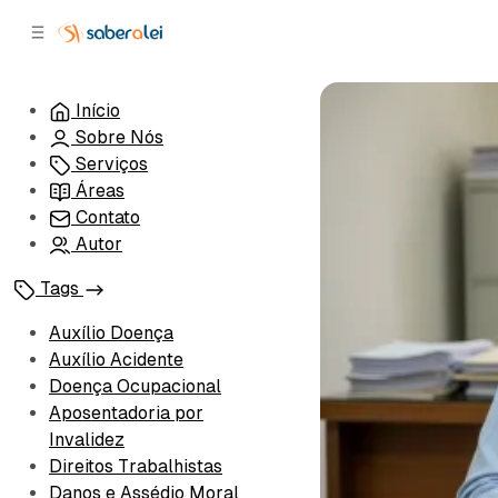
c
r
o
r
n
a
t
l
Início
e
a
Sobre Nós
ú
t
e
d
Serviços
o
r
Áreas
a
Contato
l
Autor
Tags
Auxílio Doença
Auxílio Acidente
Doença Ocupacional
Aposentadoria por
Invalidez
Direitos Trabalhistas
Danos e Assédio Moral