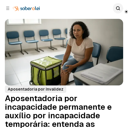
c
r
o
r
n
a
t
l
e
a
ú
t
e
d
o
r
a
l
Aposentadoria por Invalidez
Aposentadoria por
incapacidade permanente e
auxílio por incapacidade
temporária: entenda as