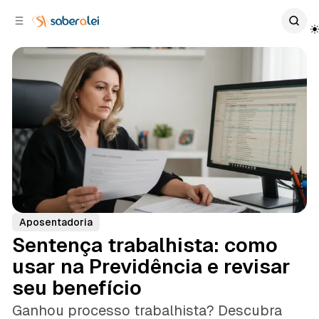
c
r
o
r
n
a
t
l
e
a
ú
t
e
d
o
r
a
l
Aposentadoria
Sentença trabalhista: como
usar na Previdência e revisar
seu benefício
Ganhou processo trabalhista? Descubra