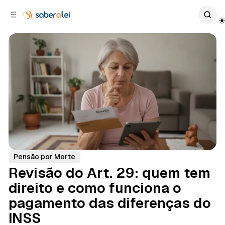
c
r
o
r
n
a
t
l
e
a
ú
t
e
d
o
r
a
l
Pensão por Morte
Revisão do Art. 29: quem tem
direito e como funciona o
pagamento das diferenças do
INSS