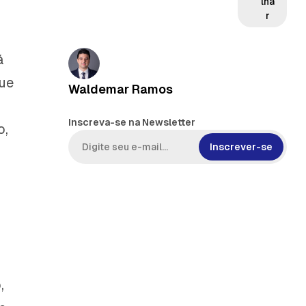
lha
r
á
que
Waldemar Ramos
Inscreva-se na Newsletter
o,
Inscrever-se
,