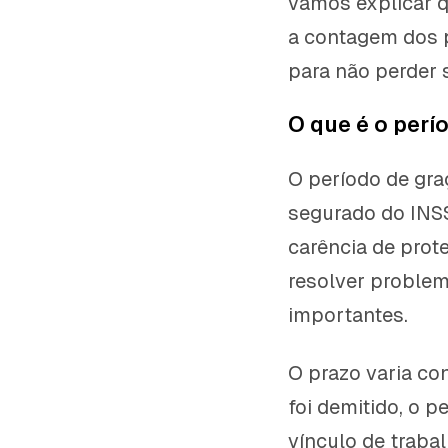
vamos explicar 
a contagem dos p
para não perder s
O que é o perí
O período de gr
segurado do INSS
carência de pro
resolver problem
importantes.
O prazo varia co
foi demitido, o p
vínculo de trabal