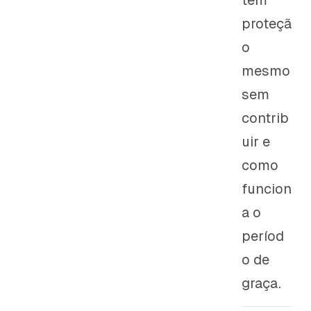
tem
proteçã
o
mesmo
sem
contrib
uir e
como
funcion
a o
períod
o de
graça.