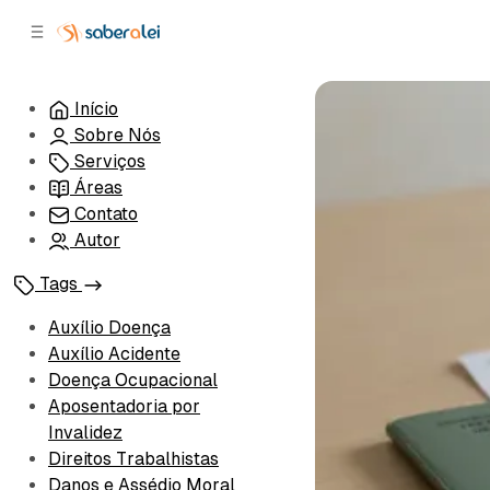
c
r
o
r
n
a
t
l
Início
e
a
Sobre Nós
ú
t
e
d
Serviços
o
r
Áreas
a
Contato
l
Autor
Tags
Auxílio Doença
Auxílio Acidente
Doença Ocupacional
Aposentadoria por
Invalidez
Direitos Trabalhistas
Danos e Assédio Moral