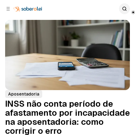
c
r
o
r
n
a
t
l
e
a
ú
t
e
d
o
r
a
l
Aposentadoria
INSS não conta período de
afastamento por incapacidade
na aposentadoria: como
corrigir o erro