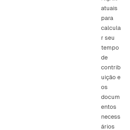
atuais
para
calcula
r seu
tempo
de
contrib
uição e
os
docum
entos
necess
ários