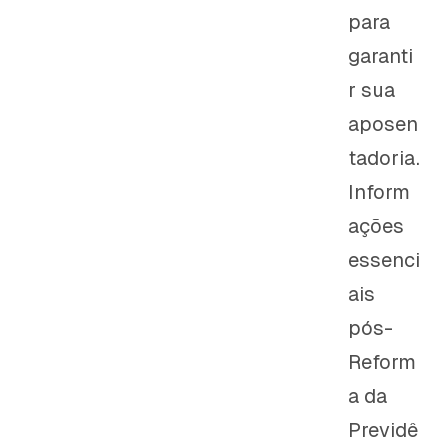
para
garanti
r sua
aposen
tadoria.
Inform
ações
essenci
ais
pós-
Reform
a da
Previdê