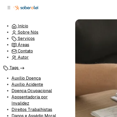
c
r
o
r
n
a
t
l
Início
e
a
Sobre Nós
ú
t
e
d
Serviços
o
r
Áreas
a
Contato
l
Autor
Tags
Auxílio Doença
Auxílio Acidente
Doença Ocupacional
Aposentadoria por
Invalidez
Direitos Trabalhistas
Danos e Assédio Moral