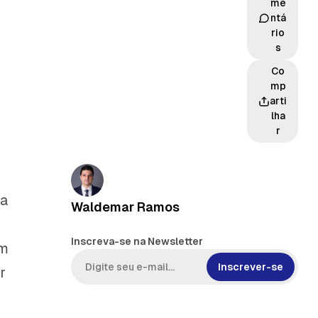
me
ntá
rio
s
Co
mp
arti
lha
r
ma
Waldemar Ramos
s
Inscreva-se na Newsletter
em
Inscrever-se
r