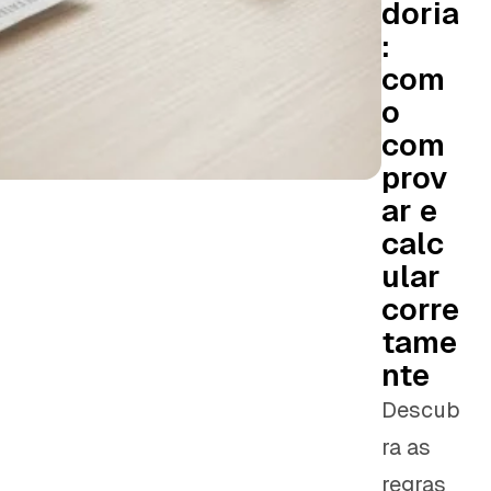
doria
:
com
o
com
prov
ar e
calc
ular
corre
tame
nte
Descub
ra as
regras