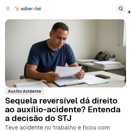
c
r
o
r
n
a
t
l
e
a
ú
t
e
d
o
r
a
l
Auxílio Acidente
Sequela reversível dá direito
ao auxílio-acidente? Entenda
a decisão do STJ
Teve acidente no trabalho e ficou com